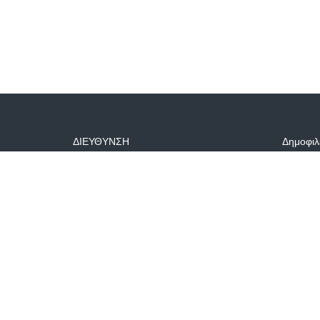
ΔΙΕΥΘΥΝΣΗ
Δημοφιλ
Μακεδονίας 25 Πέραμα, τ.κ. 18863
info@fairworld.gr
+30 6982906365-
697054407