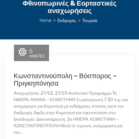
Φθινοπωρινές & Εορταστικές
αναχωρήσεις
Home
>
Εκδρομές
>
Τουρκία
6
ΗΜΈΡΕΣ
Κωνσταντινούπολη – Βόσπορος –
Πριγκηπόνησα
Αναχωρήσεις 27/02, 21/03 Αναλυτικό Πρόγραμμα 1η
ΗΜΕΡΑ: ΑΘΗΝΑ – ΚΟΜΟΤΗΝΗ Συγκέντρωση 7:30 π.μ. και
αναχώρηση για Κομοτηνή με ενδιάμεσες στάσεις κατά την
διαδρομή. Άφιξη στην Κομοτηνή και τακτοποίηση στο
ξενοδοχείο. Διανυκτέρευση. 2η ΗΜΕΡΑ: ΚΟΜΟΤΗΝΗ –
ΚΩΝΣΤΑΝΤΙΝΟΥΠΟΛΗ Μετά το πρωινό, αναχώρηση για
την...