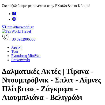
Σας ταξιδεύουμε με συνέπεια στην Ελλάδα & στο Κόσμο!
info@fairworld.gr
+30 6982906365
Αρχική
Tour
Ενοικίαση MiniVan
Επικοινωνία
Δαλματικές Ακτές | Τίρανα -
Ντουμπρόβνικ - Σπλιτ - Λίμνες
Πλίτβιτσε - Ζάγκρεμπ -
Λιουμπλιάνα - Βελιγράδι