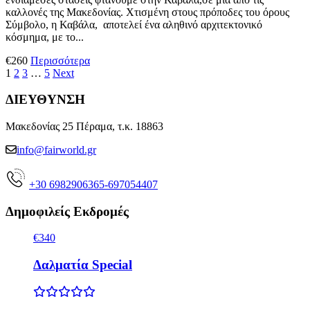
καλλονές της Μακεδονίας. Χτισμένη στους πρόποδες του όρους
Σύμβολο, η Καβάλα, αποτελεί ένα αληθινό αρχιτεκτονικό
κόσμημα, με το...
€260
Περισσότερα
1
2
3
…
5
Next
ΔΙΕΥΘΥΝΣΗ
Μακεδονίας 25 Πέραμα, τ.κ. 18863
info@fairworld.gr
+30 6982906365-697054407
Δημοφιλείς Εκδρομές
€340
Δαλματία Special