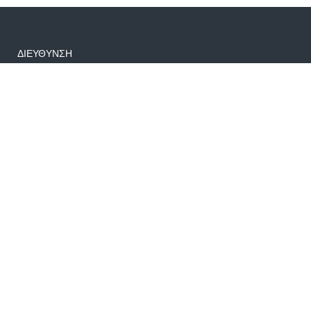
ΔΙΕΥΘΥΝΣΗ
Μακεδονίας 25 Πέραμα, τ.κ. 18863
info@fairworld.gr
+30 6982906365-697054407
Δημοφιλείς Εκδρομές
€340
Δαλματία Special