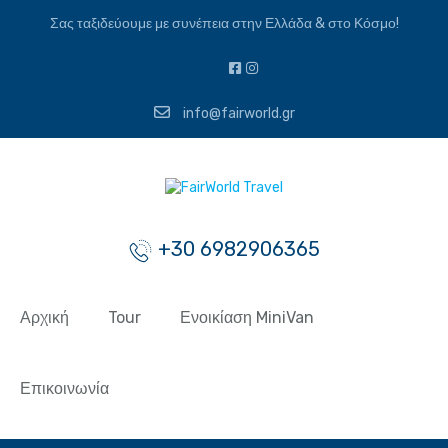
Σας ταξιδεύουμε με συνέπεια στην Ελλάδα & στο Κόσμο!
info@fairworld.gr
+30 6982906365
Αρχική
Tour
Ενοικίαση MiniVan
Επικοινωνία