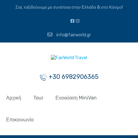
Σας ταξιδεύουμε με συνέπεια στην Ελλάδα & στο Κόσμο!
info@fairworld.gr
+30 6982906365
Αρχική
Tour
Ενοικίαση MiniVan
Επικοινωνία