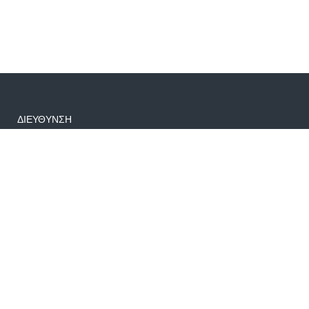
ΔΙΕΥΘΥΝΣΗ
Μακεδονίας 25 Πέραμα, τ.κ. 18863
info@fairworld.gr
+30 6982906365-697054407
Δημοφιλείς Εκδρομές
€340