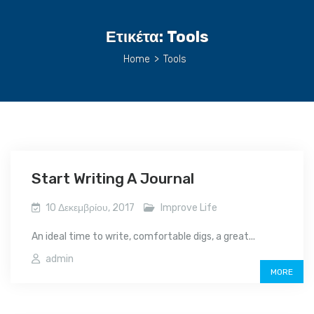
Ετικέτα:
Tools
Home
>
Tools
Start Writing A Journal
10 Δεκεμβρίου, 2017
Improve Life
An ideal time to write, comfortable digs, a great...
admin
MORE