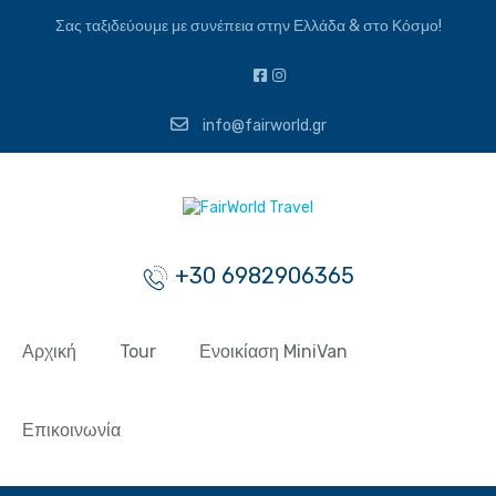
Σας ταξιδεύουμε με συνέπεια στην Ελλάδα & στο Κόσμο!
info@fairworld.gr
+30 6982906365
Αρχική
Tour
Ενοικίαση MiniVan
Επικοινωνία