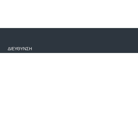
ΔΙΕΥΘΥΝΣΗ
Μακεδονίας 25 Πέραμα, τ.κ. 18863
info@fairworld.gr
+30 6982906365-697054407
Δημοφιλείς Εκδρομές
€340