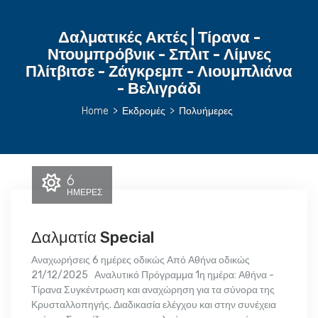
Δαλματικές Ακτές | Τίρανα -
Ντουμπρόβνικ - Σπλιτ - Λίμνες
Πλίτβιτσε - Ζάγκρεμπ - Λιουμπλιάνα
- Βελιγράδι
Home
>
Εκδρομές
>
Πολυήμερες
6
ΗΜΈΡΕΣ
Δαλματία Special
Αναχωρήσεις 6 ημέρες οδικώς Από Αθήνα οδικώς
21/12/2025 Αναλυτικό Πρόγραμμα 1η ημέρα: Αθήνα -
Τίρανα Συγκέντρωση και αναχώρηση για τα σύνορα της
Κρυσταλλοπηγής. Διαδικασία ελέγχου και στην συνέχεια