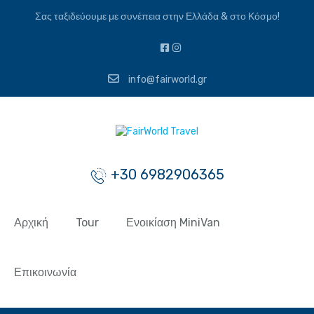
Σας ταξιδεύουμε με συνέπεια στην Ελλάδα & στο Κόσμο!
info@fairworld.gr
+30 6982906365
Αρχική
Tour
Ενοικίαση MiniVan
Επικοινωνία