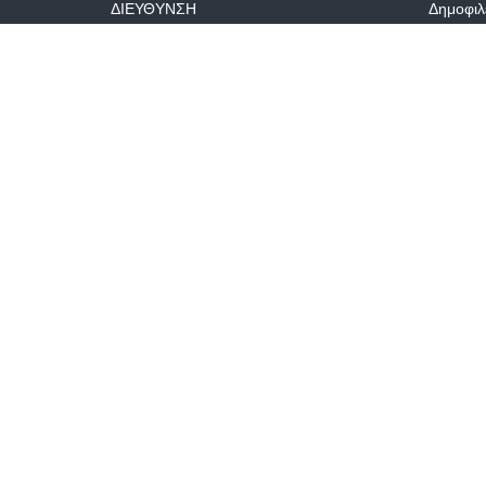
ΔΙΕΥΘΥΝΣΗ
Δημοφιλ
Μακεδονίας 25 Πέραμα, τ.κ. 18863
info@fairworld.gr
+30 6982906365-
697054407
© Copyright 2024
FairWorld
- All Right Reserved.