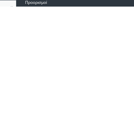
Προορισμοί
ΑΥΣΤΡΊΑ
ΕΛΛΆΔΑ
ΙΟΡΔΑΝΊΑ
ΙΤΑΛΊΑ
ΚΡΟΑΤΊΑ
ΟΥΓΓΑΡΊΑ
ε)
ΡΟΥΜΑΝΊΑ
ΤΟΥΡΚΊΑ