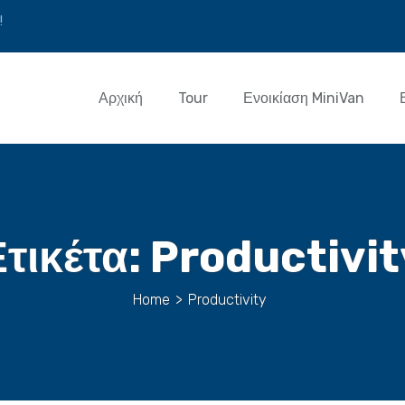
!
Αρχική
Tour
Ενοικίαση MiniVan
Ετικέτα:
Productivit
Home
>
Productivity